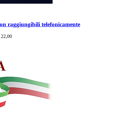
non raggiungibili telefonicamente
e 22,00