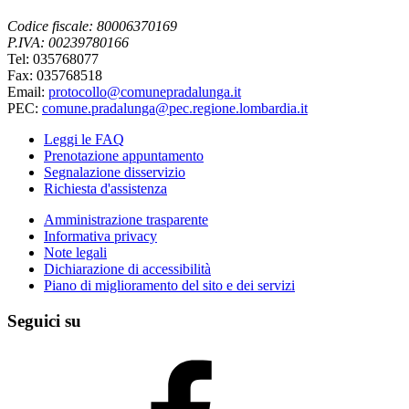
Codice fiscale: 80006370169
P.IVA: 00239780166
Tel: 035768077
Fax: 035768518
Email:
protocollo@comunepradalunga.it
PEC:
comune.pradalunga@pec.regione.lombardia.it
Leggi le FAQ
Prenotazione appuntamento
Segnalazione disservizio
Richiesta d'assistenza
Amministrazione trasparente
Informativa privacy
Note legali
Dichiarazione di accessibilità
Piano di miglioramento del sito e dei servizi
Seguici su