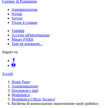
Comune di Pradalunga
Amministrazione
Novità
Servizi
Vivere il comune
Viabilità
Accesso all'informazione
Misure PNRR
Tutti gli argomenti...
Seguici su
Accedi
Home Page
/
Amministrazione
/
Documenti e dati
/
Modulistica
/
Modulistica Ufficio Tecnico
/
Richiesta di autorizzazione manomissione suolo pubblico