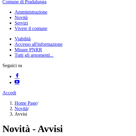
Comune di Pradalunga
Amministrazione
Novità
Servizi
Vivere il comune
Viabilità
Accesso all'informazione
Misure PNRR
Tutti gli argomenti...
Seguici su
Accedi
Home Page
/
Novità
/
Avvisi
Novità - Avvisi