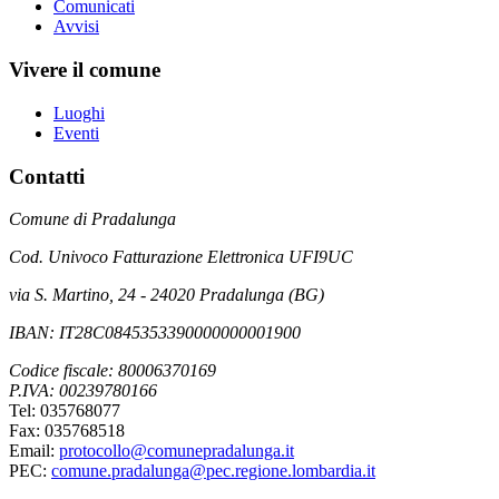
Comunicati
Avvisi
Vivere il comune
Luoghi
Eventi
Contatti
Comune di Pradalunga
Cod. Univoco Fatturazione Elettronica UFI9UC
via S. Martino, 24 - 24020 Pradalunga (BG)
IBAN: IT28C0845353390000000001900
Codice fiscale: 80006370169
P.IVA: 00239780166
Tel: 035768077
Fax: 035768518
Email:
protocollo@comunepradalunga.it
PEC:
comune.pradalunga@pec.regione.lombardia.it