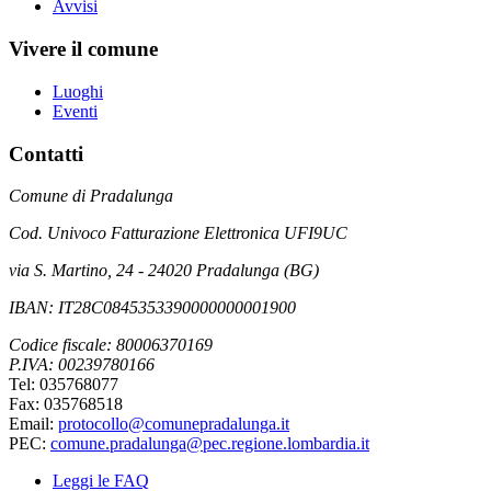
Avvisi
Vivere il comune
Luoghi
Eventi
Contatti
Comune di Pradalunga
Cod. Univoco Fatturazione Elettronica UFI9UC
via S. Martino, 24 - 24020 Pradalunga (BG)
IBAN: IT28C0845353390000000001900
Codice fiscale: 80006370169
P.IVA: 00239780166
Tel: 035768077
Fax: 035768518
Email:
protocollo@comunepradalunga.it
PEC:
comune.pradalunga@pec.regione.lombardia.it
Leggi le FAQ