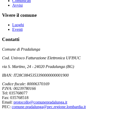
Comunicati
Avvisi
Vivere il comune
Luoghi
Eventi
Contatti
Comune di Pradalunga
Cod. Univoco Fatturazione Elettronica UFI9UC
via S. Martino, 24 - 24020 Pradalunga (BG)
IBAN: IT28C0845353390000000001900
Codice fiscale: 80006370169
P.IVA: 00239780166
Tel: 035768077
Fax: 035768518
Email:
protocollo@comunepradalunga.it
PEC:
comune.pradalunga@pec.regione.lombardia.it