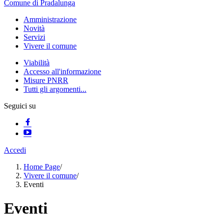
Comune di Pradalunga
Amministrazione
Novità
Servizi
Vivere il comune
Viabilità
Accesso all'informazione
Misure PNRR
Tutti gli argomenti...
Seguici su
Accedi
Home Page
/
Vivere il comune
/
Eventi
Eventi