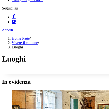
Seguici su
Accedi
Home Page
/
Vivere il comune
/
Luoghi
Luoghi
In evidenza