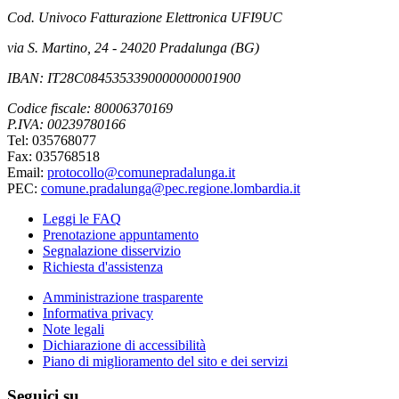
Cod. Univoco Fatturazione Elettronica UFI9UC
via S. Martino, 24 - 24020 Pradalunga (BG)
IBAN: IT28C0845353390000000001900
Codice fiscale: 80006370169
P.IVA: 00239780166
Tel: 035768077
Fax: 035768518
Email:
protocollo@comunepradalunga.it
PEC:
comune.pradalunga@pec.regione.lombardia.it
Leggi le FAQ
Prenotazione appuntamento
Segnalazione disservizio
Richiesta d'assistenza
Amministrazione trasparente
Informativa privacy
Note legali
Dichiarazione di accessibilità
Piano di miglioramento del sito e dei servizi
Seguici su