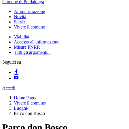
Comune di Pradalunga
Amministrazione
Novità
Servizi
Vivere il comune
Viabilità
Accesso all'informazione
Misure PNRR
Tutti gli argomenti...
Seguici su
Accedi
Home Page
/
Vivere il comune
/
Luoghi
/
Parco don Bosco
Parco don Bosco