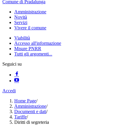
Comune di Pradalunga
Amministrazione
Novità
Servizi
Vivere il comune
Viabilità
Accesso all'informazione
Misure PNRR
Tutti gli argomenti...
Seguici su
Accedi
Home Page
/
Amministrazione
/
Documenti e dati
/
Tariffe
/
Diritti di segreteria