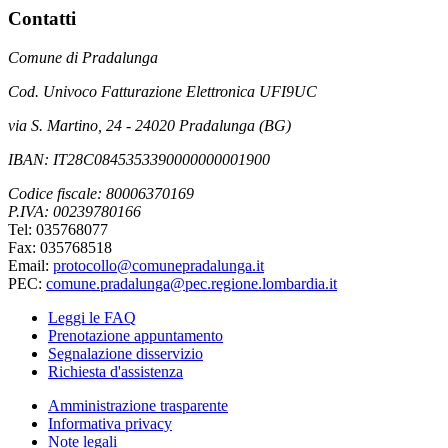
Contatti
Comune di Pradalunga
Cod. Univoco Fatturazione Elettronica UFI9UC
via S. Martino, 24 - 24020 Pradalunga (BG)
IBAN: IT28C0845353390000000001900
Codice fiscale: 80006370169
P.IVA: 00239780166
Tel: 035768077
Fax: 035768518
Email:
protocollo@comunepradalunga.it
PEC:
comune.pradalunga@pec.regione.lombardia.it
Leggi le FAQ
Prenotazione appuntamento
Segnalazione disservizio
Richiesta d'assistenza
Amministrazione trasparente
Informativa privacy
Note legali