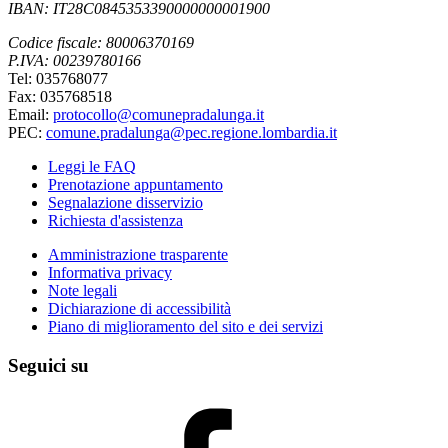
IBAN: IT28C0845353390000000001900
Codice fiscale: 80006370169
P.IVA: 00239780166
Tel: 035768077
Fax: 035768518
Email:
protocollo@comunepradalunga.it
PEC:
comune.pradalunga@pec.regione.lombardia.it
Leggi le FAQ
Prenotazione appuntamento
Segnalazione disservizio
Richiesta d'assistenza
Amministrazione trasparente
Informativa privacy
Note legali
Dichiarazione di accessibilità
Piano di miglioramento del sito e dei servizi
Seguici su