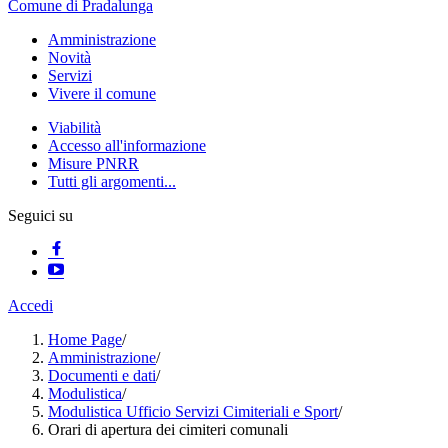
Comune di Pradalunga
Amministrazione
Novità
Servizi
Vivere il comune
Viabilità
Accesso all'informazione
Misure PNRR
Tutti gli argomenti...
Seguici su
Accedi
Home Page
/
Amministrazione
/
Documenti e dati
/
Modulistica
/
Modulistica Ufficio Servizi Cimiteriali e Sport
/
Orari di apertura dei cimiteri comunali