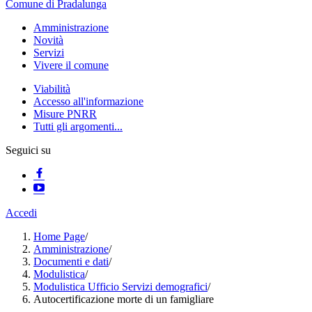
Comune di Pradalunga
Amministrazione
Novità
Servizi
Vivere il comune
Viabilità
Accesso all'informazione
Misure PNRR
Tutti gli argomenti...
Seguici su
Accedi
Home Page
/
Amministrazione
/
Documenti e dati
/
Modulistica
/
Modulistica Ufficio Servizi demografici
/
Autocertificazione morte di un famigliare