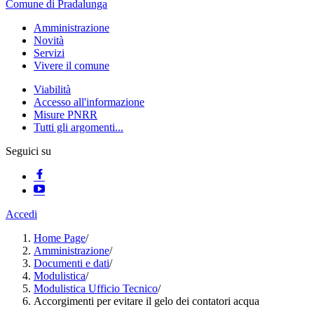
Comune di Pradalunga
Amministrazione
Novità
Servizi
Vivere il comune
Viabilità
Accesso all'informazione
Misure PNRR
Tutti gli argomenti...
Seguici su
Accedi
Home Page
/
Amministrazione
/
Documenti e dati
/
Modulistica
/
Modulistica Ufficio Tecnico
/
Accorgimenti per evitare il gelo dei contatori acqua