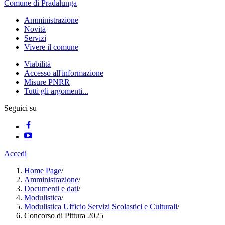
Comune di Pradalunga
Amministrazione
Novità
Servizi
Vivere il comune
Viabilità
Accesso all'informazione
Misure PNRR
Tutti gli argomenti...
Seguici su
Accedi
Home Page
/
Amministrazione
/
Documenti e dati
/
Modulistica
/
Modulistica Ufficio Servizi Scolastici e Culturali
/
Concorso di Pittura 2025