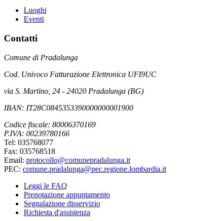
Luoghi
Eventi
Contatti
Comune di Pradalunga
Cod. Univoco Fatturazione Elettronica UFI9UC
via S. Martino, 24 - 24020 Pradalunga (BG)
IBAN: IT28C0845353390000000001900
Codice fiscale: 80006370169
P.IVA: 00239780166
Tel: 035768077
Fax: 035768518
Email:
protocollo@comunepradalunga.it
PEC:
comune.pradalunga@pec.regione.lombardia.it
Leggi le FAQ
Prenotazione appuntamento
Segnalazione disservizio
Richiesta d'assistenza