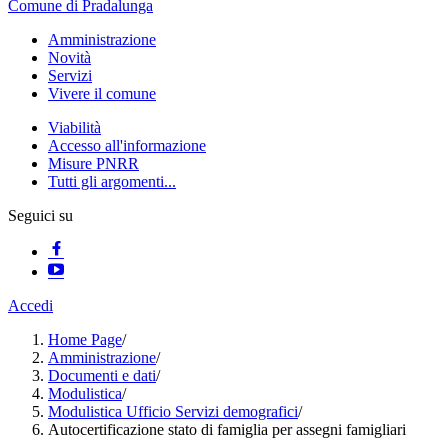
Comune di Pradalunga
Amministrazione
Novità
Servizi
Vivere il comune
Viabilità
Accesso all'informazione
Misure PNRR
Tutti gli argomenti...
Seguici su
Accedi
Home Page
/
Amministrazione
/
Documenti e dati
/
Modulistica
/
Modulistica Ufficio Servizi demografici
/
Autocertificazione stato di famiglia per assegni famigliari