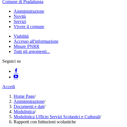
Comune di Pradalunga
Amministrazione
Novità
Servizi
Vivere il comune
Viabilità
Accesso all'informazione
Misure PNRR
Tutti gli argomenti...
Seguici su
Accedi
Home Page
/
Amministrazione
/
Documenti e dati
/
Modulistica
/
Modulistica Ufficio Servizi Scolastici e Culturali
/
Rapporti con Istituzioni scolastiche