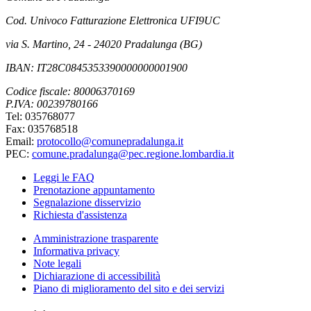
Cod. Univoco Fatturazione Elettronica UFI9UC
via S. Martino, 24 - 24020 Pradalunga (BG)
IBAN: IT28C0845353390000000001900
Codice fiscale: 80006370169
P.IVA: 00239780166
Tel: 035768077
Fax: 035768518
Email:
protocollo@comunepradalunga.it
PEC:
comune.pradalunga@pec.regione.lombardia.it
Leggi le FAQ
Prenotazione appuntamento
Segnalazione disservizio
Richiesta d'assistenza
Amministrazione trasparente
Informativa privacy
Note legali
Dichiarazione di accessibilità
Piano di miglioramento del sito e dei servizi