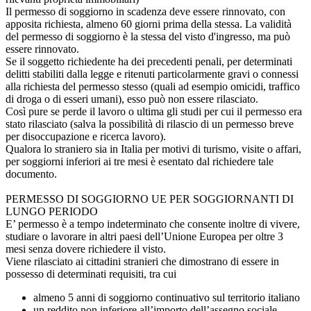
Il permesso di soggiorno in scadenza deve essere rinnovato, con
apposita richiesta, almeno 60 giorni prima della stessa. La validità
del permesso di soggiorno è la stessa del visto d'ingresso, ma può
essere rinnovato.
Se il soggetto richiedente ha dei precedenti penali, per determinati
delitti stabiliti dalla legge e ritenuti particolarmente gravi o connessi
alla richiesta del permesso stesso (quali ad esempio omicidi, traffico
di droga o di esseri umani), esso può non essere rilasciato.
Così pure se perde il lavoro o ultima gli studi per cui il permesso era
stato rilasciato (salva la possibilità di rilascio di un permesso breve
per disoccupazione e ricerca lavoro).
Qualora lo straniero sia in Italia per motivi di turismo, visite o affari,
per soggiorni inferiori ai tre mesi è esentato dal richiedere tale
documento.
PERMESSO DI SOGGIORNO UE PER SOGGIORNANTI DI
LUNGO PERIODO
E’ permesso è a tempo indeterminato che consente inoltre di vivere,
studiare o lavorare in altri paesi dell’Unione Europea per oltre 3
mesi senza dovere richiedere il visto.
Viene rilasciato ai cittadini stranieri che dimostrano di essere in
possesso di determinati requisiti, tra cui
almeno 5 anni di soggiorno continuativo sul territorio italiano
un reddito non inferiore all’importo dell’assegno sociale