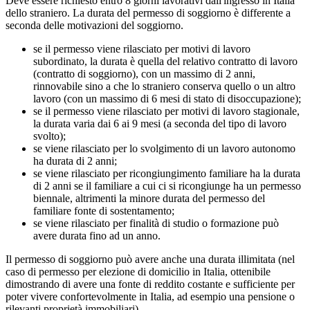
Deve essere richiesto entro 8 giorni lavorativi dall'ingresso in Italia
dello straniero. La durata del permesso di soggiorno è differente a
seconda delle motivazioni del soggiorno.
se il permesso viene rilasciato per motivi di lavoro
subordinato, la durata è quella del relativo contratto di lavoro
(contratto di soggiorno), con un massimo di 2 anni,
rinnovabile sino a che lo straniero conserva quello o un altro
lavoro (con un massimo di 6 mesi di stato di disoccupazione);
se il permesso viene rilasciato per motivi di lavoro stagionale,
la durata varia dai 6 ai 9 mesi (a seconda del tipo di lavoro
svolto);
se viene rilasciato per lo svolgimento di un lavoro autonomo
ha durata di 2 anni;
se viene rilasciato per ricongiungimento familiare ha la durata
di 2 anni se il familiare a cui ci si ricongiunge ha un permesso
biennale, altrimenti la minore durata del permesso del
familiare fonte di sostentamento;
se viene rilasciato per finalità di studio o formazione può
avere durata fino ad un anno.
Il permesso di soggiorno può avere anche una durata illimitata (nel
caso di permesso per elezione di domicilio in Italia, ottenibile
dimostrando di avere una fonte di reddito costante e sufficiente per
poter vivere confortevolmente in Italia, ad esempio una pensione o
rilevanti proprietà immobiliari)