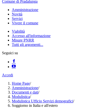
Comune di Pradalunga
Amministrazione
Novità
Servizi
Vivere il comune
Viabilità
Accesso all'informazione
Misure PNRR
Tutti gli argomenti...
Seguici su
Accedi
Home Page
/
Amministrazione
/
Documenti e dati
/
Modulistica
/
Modulistica Ufficio Servizi demografici
/
Soggiorno in Italia e all'estero