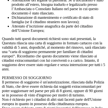
Attestazione del legame di parentela. Se il documento è stato
prodotto all’estero, bisogna tradurlo e legalizzarlo presso
l’Ambasciata o Consolato Italiano nel paese in cui questo
documento è stato rilasciato.
Dichiarazione di mantenimento e certificato di stato di
famiglia (se il cittadino straniero non lavora);
Attestato d’iscrizione anagrafica da parte del cittadino
dell’Unione Europea;
Quando tutti questi documenti richiesti sono stati presentati, la
Questura rilascia una carta di soggiorno in formato cartaceo con la
validità di 5 anni, dopodiché, al momento del rinnovo, sarà rilasciato
una “carta di soggiorno permanente per familiare di cittadini
europei“. Ricordiamo che questo documento viene rilasciato ai
cittadini extracomunitari con lui conviventi o a carico. Intanto, il
soggiorno deve essere stato regolare e senza interruzione per tutti i 5
anni.
PERMESSO DI SOGGIORNO
Il permesso di soggiorno è un'autorizzazione, rilasciata dalla Polizia
di Stato, che deve essere richiesta dai soggetti extracomunitari per
poter soggiornare nel paese per più di 8 giorni, oppure di 90 giorni
se in possesso di visto d'ingresso per motivi di turismo.
Non è richiesto per i cittadini di altri stati facenti parte dell'Unione
europea in quanto in possesso della cittadinanza europea.