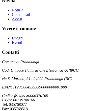
Novità
Notizie
Comunicati
Avvisi
Vivere il comune
Luoghi
Eventi
Contatti
Comune di Pradalunga
Cod. Univoco Fatturazione Elettronica UFI9UC
via S. Martino, 24 - 24020 Pradalunga (BG)
IBAN: IT28C0845353390000000001900
Codice fiscale: 80006370169
P.IVA: 00239780166
Tel: 035768077
Fax: 035768518