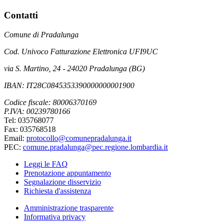
Contatti
Comune di Pradalunga
Cod. Univoco Fatturazione Elettronica UFI9UC
via S. Martino, 24 - 24020 Pradalunga (BG)
IBAN: IT28C0845353390000000001900
Codice fiscale: 80006370169
P.IVA: 00239780166
Tel: 035768077
Fax: 035768518
Email:
protocollo@comunepradalunga.it
PEC:
comune.pradalunga@pec.regione.lombardia.it
Leggi le FAQ
Prenotazione appuntamento
Segnalazione disservizio
Richiesta d'assistenza
Amministrazione trasparente
Informativa privacy