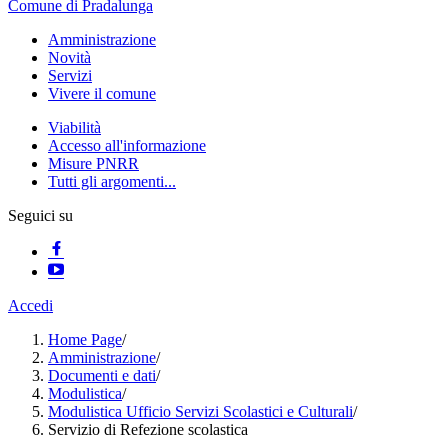
Comune di Pradalunga
Amministrazione
Novità
Servizi
Vivere il comune
Viabilità
Accesso all'informazione
Misure PNRR
Tutti gli argomenti...
Seguici su
Accedi
Home Page
/
Amministrazione
/
Documenti e dati
/
Modulistica
/
Modulistica Ufficio Servizi Scolastici e Culturali
/
Servizio di Refezione scolastica