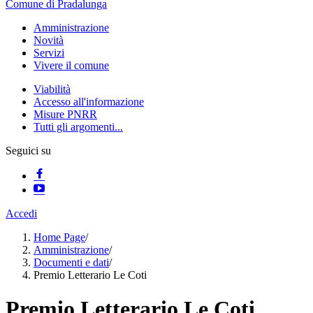
Comune di Pradalunga
Amministrazione
Novità
Servizi
Vivere il comune
Viabilità
Accesso all'informazione
Misure PNRR
Tutti gli argomenti...
Seguici su
Accedi
Home Page
/
Amministrazione
/
Documenti e dati
/
Premio Letterario Le Coti
Premio Letterario Le Coti