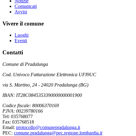
Notizie
Comunicati
Avvisi
Vivere il comune
Luoghi
Eventi
Contatti
Comune di Pradalunga
Cod. Univoco Fatturazione Elettronica UFI9UC
via S. Martino, 24 - 24020 Pradalunga (BG)
IBAN: IT28C0845353390000000001900
Codice fiscale: 80006370169
P.IVA: 00239780166
Tel: 035768077
Fax: 035768518
Email:
protocollo@comunepradalunga.it
PEC:
comune.pradalunga@pec.regione.lombardia.it