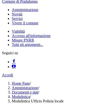
Comune di Pradalunga
Amministrazione
Novità
Servizi
Vivere il comune
Viabilità
Accesso all'informazione
Misure PNRR
Tutti gli argomenti...
Seguici su
Accedi
Home Page
/
Amministrazione
/
Documenti e dati
/
Modulistica
/
Modulistica Ufficio Polizia locale