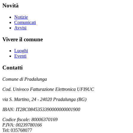
Novità
Notizie
Comunicati
Avvisi
Vivere il comune
Luoghi
Eventi
Contatti
Comune di Pradalunga
Cod. Univoco Fatturazione Elettronica UFI9UC
via S. Martino, 24 - 24020 Pradalunga (BG)
IBAN: IT28C0845353390000000001900
Codice fiscale: 80006370169
P.IVA: 00239780166
Tel: 035768077