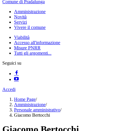
Comune di Pradalunga
Amministrazione
Novità
Servizi
Vivere il comune
Viabilità
Accesso all'informazione
Misure PNRR
Tutti gli argomenti...
Seguici su
Accedi
Home Page
/
Amministrazione
/
Personale amministrativo
/
Giacomo Bertocchi
Giacomo Bertocchi