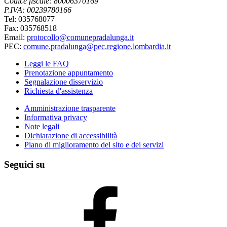
Codice fiscale: 80006370169
P.IVA: 00239780166
Tel: 035768077
Fax: 035768518
Email:
protocollo@comunepradalunga.it
PEC:
comune.pradalunga@pec.regione.lombardia.it
Leggi le FAQ
Prenotazione appuntamento
Segnalazione disservizio
Richiesta d'assistenza
Amministrazione trasparente
Informativa privacy
Note legali
Dichiarazione di accessibilità
Piano di miglioramento del sito e dei servizi
Seguici su