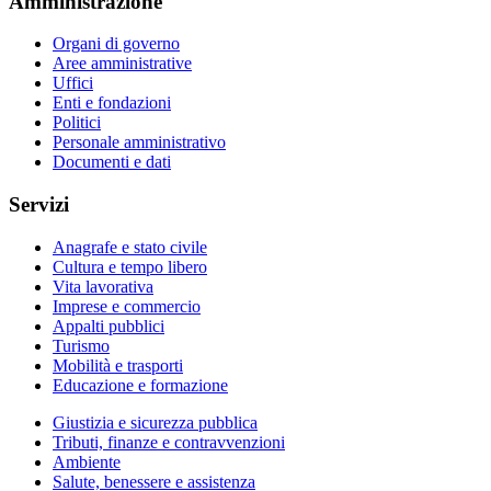
Amministrazione
Organi di governo
Aree amministrative
Uffici
Enti e fondazioni
Politici
Personale amministrativo
Documenti e dati
Servizi
Anagrafe e stato civile
Cultura e tempo libero
Vita lavorativa
Imprese e commercio
Appalti pubblici
Turismo
Mobilità e trasporti
Educazione e formazione
Giustizia e sicurezza pubblica
Tributi, finanze e contravvenzioni
Ambiente
Salute, benessere e assistenza