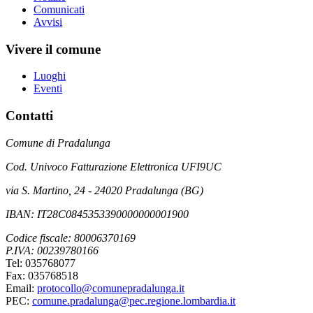
Comunicati
Avvisi
Vivere il comune
Luoghi
Eventi
Contatti
Comune di Pradalunga
Cod. Univoco Fatturazione Elettronica UFI9UC
via S. Martino, 24 - 24020 Pradalunga (BG)
IBAN: IT28C0845353390000000001900
Codice fiscale: 80006370169
P.IVA: 00239780166
Tel: 035768077
Fax: 035768518
Email:
protocollo@comunepradalunga.it
PEC:
comune.pradalunga@pec.regione.lombardia.it