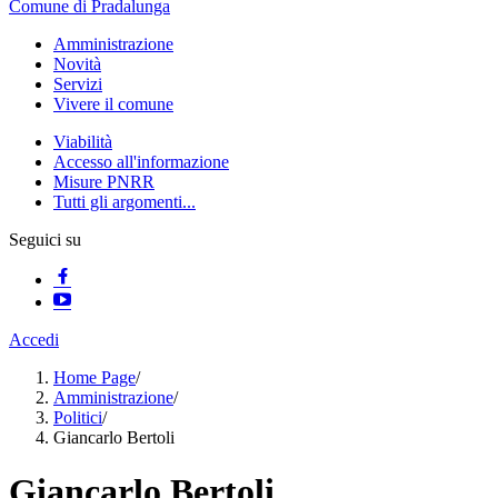
Comune di Pradalunga
Amministrazione
Novità
Servizi
Vivere il comune
Viabilità
Accesso all'informazione
Misure PNRR
Tutti gli argomenti...
Seguici su
Accedi
Home Page
/
Amministrazione
/
Politici
/
Giancarlo Bertoli
Giancarlo Bertoli