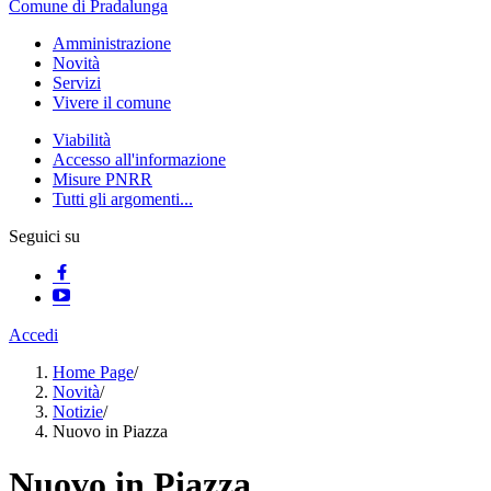
Comune di Pradalunga
Amministrazione
Novità
Servizi
Vivere il comune
Viabilità
Accesso all'informazione
Misure PNRR
Tutti gli argomenti...
Seguici su
Accedi
Home Page
/
Novità
/
Notizie
/
Nuovo in Piazza
Nuovo in Piazza