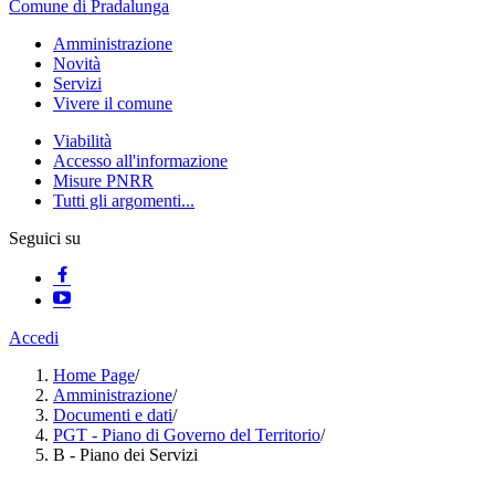
Comune di Pradalunga
Amministrazione
Novità
Servizi
Vivere il comune
Viabilità
Accesso all'informazione
Misure PNRR
Tutti gli argomenti...
Seguici su
Accedi
Home Page
/
Amministrazione
/
Documenti e dati
/
PGT - Piano di Governo del Territorio
/
B - Piano dei Servizi