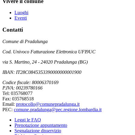
Vivere il comune
Luoghi
Eventi
Contatti
Comune di Pradalunga
Cod. Univoco Fatturazione Elettronica UFI9UC
via S. Martino, 24 - 24020 Pradalunga (BG)
IBAN: IT28C0845353390000000001900
Codice fiscale: 80006370169
P.IVA: 00239780166
Tel: 035768077
Fax: 035768518
Email:
protocollo@comunepradalunga.it
PEC:
comune.pradalunga@pec.regione.lombardia.it
Leggi le FAQ
Prenotazione appuntamento
Segnalazione disservizio