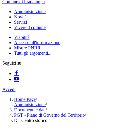
Comune di Pradalunga
Amministrazione
Novità
Servizi
Vivere il comune
Viabilità
Accesso all'informazione
Misure PNRR
Tutti gli argomenti...
Seguici su
Accedi
Home Page
/
Amministrazione
/
Documenti e dati
/
PGT - Piano di Governo del Territorio
/
D - Centro storico