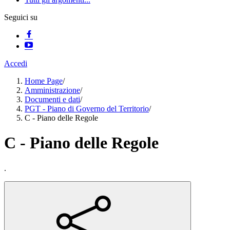
Seguici su
Accedi
Home Page
/
Amministrazione
/
Documenti e dati
/
PGT - Piano di Governo del Territorio
/
C - Piano delle Regole
C - Piano delle Regole
.