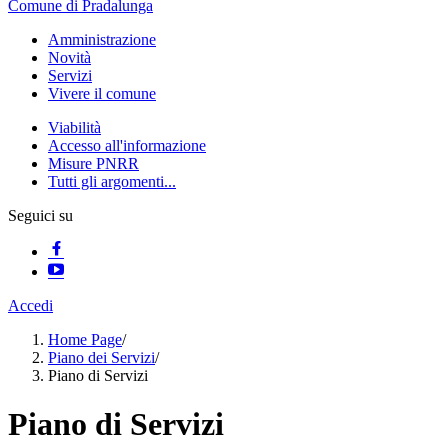
Comune di Pradalunga
Amministrazione
Novità
Servizi
Vivere il comune
Viabilità
Accesso all'informazione
Misure PNRR
Tutti gli argomenti...
Seguici su
Accedi
Home Page
/
Piano dei Servizi
/
Piano di Servizi
Piano di Servizi