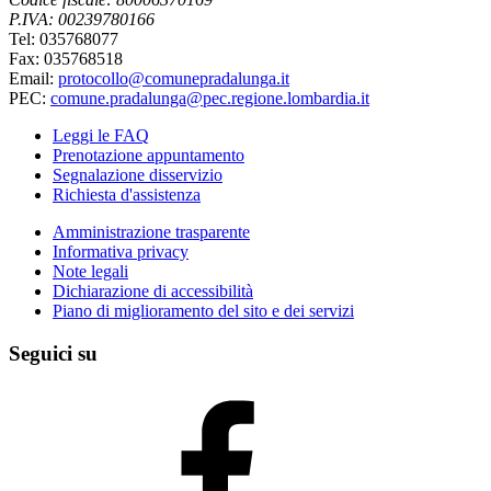
P.IVA: 00239780166
Tel: 035768077
Fax: 035768518
Email:
protocollo@comunepradalunga.it
PEC:
comune.pradalunga@pec.regione.lombardia.it
Leggi le FAQ
Prenotazione appuntamento
Segnalazione disservizio
Richiesta d'assistenza
Amministrazione trasparente
Informativa privacy
Note legali
Dichiarazione di accessibilità
Piano di miglioramento del sito e dei servizi
Seguici su